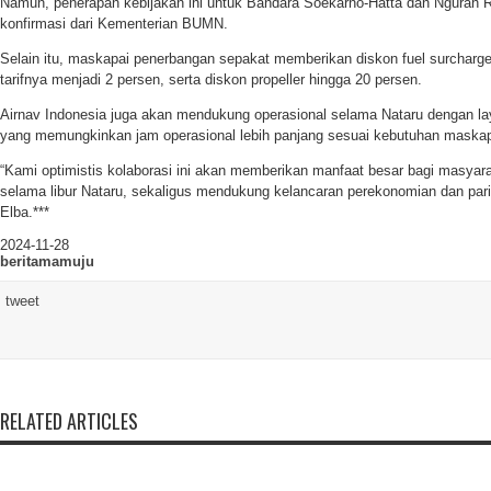
Namun, penerapan kebijakan ini untuk Bandara Soekarno-Hatta dan Ngurah
konfirmasi dari Kementerian BUMN.
Selain itu, maskapai penerbangan sepakat memberikan diskon fuel surcharge
tarifnya menjadi 2 persen, serta diskon propeller hingga 20 persen.
Airnav Indonesia juga akan mendukung operasional selama Nataru dengan l
yang memungkinkan jam operasional lebih panjang sesuai kebutuhan maskap
“Kami optimistis kolaborasi ini akan memberikan manfaat besar bagi masyara
selama libur Nataru, sekaligus mendukung kelancaran perekonomian dan pari
Elba.***
2024-11-28
beritamamuju
tweet
RELATED ARTICLES