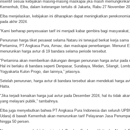
insentif sesuai kebijakan masing-masing maskapai jika masih memungkinkan,
Kemenhub, Elba, dalam keterangan tertulis di Jakarta, Rabu 27 November 20
Elba menjelaskan, kebijakan ini diharapkan dapat meningkatkan perekonomian
pada akhir 2024.
“Kami berharap penyesuaian tarif ini menjadi kabar gembira bagi masyarakat,
Penurunan harga tiket pesawat selama Nataru ini terwujud berkat kerja sama
Pertamina, PT Angkasa Pura, Airnav, dan maskapai penerbangan. Menurut E
menurunkan harga avtur di 19 bandara selama periode tersebut.
“Pertamina akan memberikan dukungan dengan penurunan harga avtur pada r
Hal ini berlaku di bandara seperti Denpasar, Surabaya, Medan, Silangit, Lo
Yogyakarta Kulon Progo, dan lainnya,” jelasnya.
Setelah penurunan, harga avtur di bandara tersebut akan mendekati harga av
Hatta.
“Jika terjadi kenaikan harga jual avtur pada Desember 2024, hal itu tidak 
yang melayani publik,” tambahnya.
Elba juga menyebutkan bahwa PT Angkasa Pura Indonesia dan seluruh UPBU
Udara) di bawah Kemenhub akan menurunkan tarif Pelayanan Jasa Penump
hingga 50 persen.