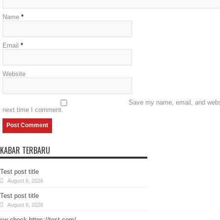
Name
*
Email
*
Website
Save my name, email, and websit
next time I comment.
KABAR TERBARU
Test post title
August 6, 2026
Test post title
August 6, 2026
cw-check-https://test.com/