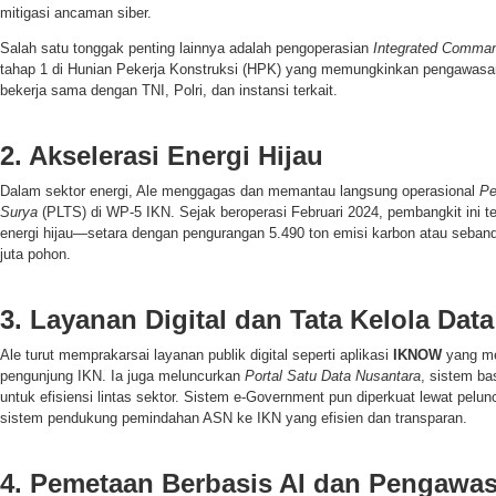
mitigasi ancaman siber.
Salah satu tonggak penting lainnya adalah pengoperasian
Integrated Comman
tahap 1 di Hunian Pekerja Konstruksi (HPK) yang memungkinkan pengawasan 
bekerja sama dengan TNI, Polri, dan instansi terkait.
2. Akselerasi Energi Hijau
Dalam sektor energi, Ale menggagas dan memantau langsung operasional
Pe
Surya
(PLTS) di WP-5 IKN. Sejak beroperasi Februari 2024, pembangkit ini 
energi hijau—setara dengan pengurangan 5.490 ton emisi karbon atau seba
juta pohon.
3. Layanan Digital dan Tata Kelola Data
Ale turut memprakarsai layanan publik digital seperti aplikasi
IKNOW
yang men
pengunjung IKN. Ia juga meluncurkan
Portal Satu Data Nusantara
, sistem bas
untuk efisiensi lintas sektor. Sistem e-Government pun diperkuat lewat pelun
sistem pendukung pemindahan ASN ke IKN yang efisien dan transparan.
4. Pemetaan Berbasis AI dan Pengawa