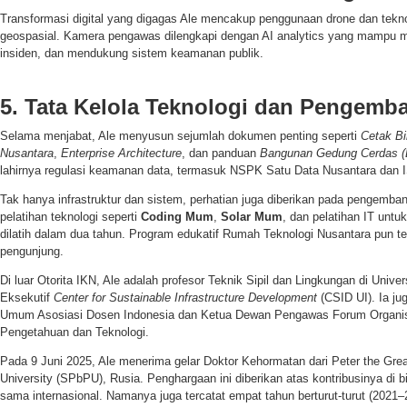
Transformasi digital yang digagas Ale mencakup penggunaan drone dan tekn
geospasial. Kamera pengawas dilengkapi dengan AI analytics yang mampu m
insiden, dan mendukung sistem keamanan publik.
5. Tata Kelola Teknologi dan Pengem
Selama menjabat, Ale menyusun sejumlah dokumen penting seperti
Cetak Bi
Nusantara
,
Enterprise Architecture
, dan panduan
Bangunan Gedung Cerdas 
lahirnya regulasi keamanan data, termasuk NSPK Satu Data Nusantara dan I
Tak hanya infrastruktur dan sistem, perhatian juga diberikan pada pengemba
pelatihan teknologi seperti
Coding Mum
,
Solar Mum
, dan pelatihan IT untu
dilatih dalam dua tahun. Program edukatif Rumah Teknologi Nusantara pun tel
pengunjung.
Di luar Otorita IKN, Ale adalah profesor Teknik Sipil dan Lingkungan di Univer
Eksekutif
Center for Sustainable Infrastructure Development
(CSID UI). Ia ju
Umum Asosiasi Dosen Indonesia dan Ketua Dewan Pengawas Forum Organisa
Pengetahuan dan Teknologi.
Pada 9 Juni 2025, Ale menerima gelar Doktor Kehormatan dari Peter the Grea
University (SPbPU), Rusia. Penghargaan ini diberikan atas kontribusinya di b
sama internasional. Namanya juga tercatat empat tahun berturut-turut (2021–