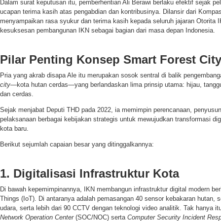
Dalam surat keputusan itu, pemberhentian Ali Berawi berlaku efektif sejak pel
ucapan terima kasih atas pengabdian dan kontribusinya. Dilansir dari Kompa
menyampaikan rasa syukur dan terima kasih kepada seluruh jajaran Otorita 
kesuksesan pembangunan IKN sebagai bagian dari masa depan Indonesia.
Pilar Penting Konsep Smart Forest Cit
Pria yang akrab disapa Ale itu merupakan sosok sentral di balik pengemban
city
—kota hutan cerdas—yang berlandaskan lima prinsip utama: hijau, tangguh
dan cerdas.
Sejak menjabat Deputi THD pada 2022, ia memimpin perencanaan, penyusu
pelaksanaan berbagai kebijakan strategis untuk mewujudkan transformasi digi
kota baru.
Berikut sejumlah capaian besar yang ditinggalkannya:
1. Digitalisasi Infrastruktur Kota
Di bawah kepemimpinannya, IKN membangun infrastruktur digital modern berba
Things (IoT). Di antaranya adalah pemasangan 40 sensor kebakaran hutan, sen
udara, serta lebih dari 90 CCTV dengan teknologi video analitik. Tak hanya i
Network Operation Center
(SOC/NOC) serta
Computer Security Incident Re