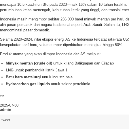
mencapai 10,5 kuadriliun Btu pada 2023—naik 16% dalam 10 tahun terakhir. K
pertumbuhan kelas menengah, kebutuhan listrik yang tinggi, dan transisi ene
Indonesia masih mengimpor sekitar 236.000 barel minyak mentah per hari, 
alih peran pemasok dari negara tradisional seperti Arab Saudi. Selain itu, LN
mendominasi pasar domestik.
Selama 2020–2024, nilai ekspor energi AS ke Indonesia tercatat rata-rata US
kesepakatan tarif baru, volume impor diperkirakan meningkat hingga 50%.
Produk utama yang akan diimpor Indonesia dari AS meliputi:
Minyak mentah (crude oil)
untuk kilang Balikpapan dan Cilacap
LNG
untuk pembangkit listrik Jawa 1
Batu bara metalurgi
untuk industri baja
Hydrocarbon gas liquids
untuk sektor petrokimia
***
2025-07-30
admin
tweet