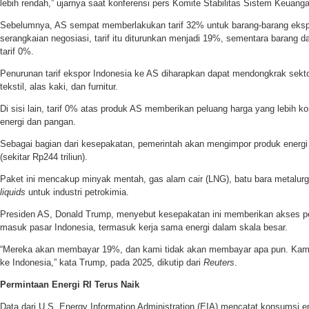
lebih rendah,” ujarnya saat konferensi pers Komite Stabilitas Sistem Keuang
Sebelumnya, AS sempat memberlakukan tarif 32% untuk barang-barang eksp
serangkaian negosiasi, tarif itu diturunkan menjadi 19%, sementara barang d
tarif 0%.
Penurunan tarif ekspor Indonesia ke AS diharapkan dapat mendongkrak sektor
tekstil, alas kaki, dan furnitur.
Di sisi lain, tarif 0% atas produk AS memberikan peluang harga yang lebih ko
energi dan pangan.
Sebagai bagian dari kesepakatan, pemerintah akan mengimpor produk energi d
(sekitar Rp244 triliun).
Paket ini mencakup minyak mentah, gas alam cair (LNG), batu bara metalurg
liquids
untuk industri petrokimia.
Presiden AS, Donald Trump, menyebut kesepakatan ini memberikan akses p
masuk pasar Indonesia, termasuk kerja sama energi dalam skala besar.
“Mereka akan membayar 19%, dan kami tidak akan membayar apa pun. Kami 
ke Indonesia,” kata Trump, pada 2025, dikutip dari
Reuters
.
Permintaan Energi RI Terus Naik
Data dari U.S. Energy Information Administration (EIA) mencatat konsumsi en