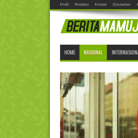
Profil
Redaksi
Kontak
Disclaimer
HOME
NASIONAL
INTERNASION