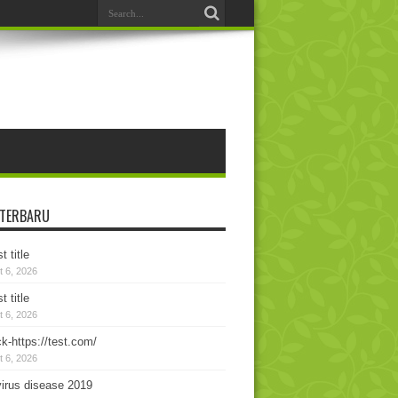
 TERBARU
t title
 6, 2026
t title
 6, 2026
k-https://test.com/
 6, 2026
irus disease 2019