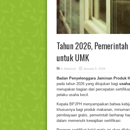
Tahun 2026, Pemerintah G
untuk UMK
in
Nasional
January 5, 2026
Badan Penyelenggara Jaminan Produk H
pada tahun 2026 yang ditujukan bagi
usaha
merupakan bagian dari percepatan sertifika
pelaku usaha kecil.
Kepala BPJPH menyampaikan bahwa kebijak
khususnya bagi produk makanan, minuman
pembiayaan gratis, pemerintah berharap ham
dalam memenuhi kewajiban sertifikasi.
Program sertifikat halal gratis ini akan d