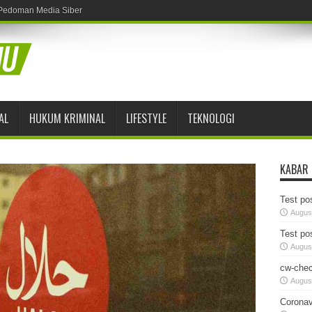
Pedoman Media Siber
AL
HUKUM KRIMINAL
LIFESTYLE
TEKNOLOGI
KABAR
Test pos
August
Test pos
August
cw-chec
August
Coronav