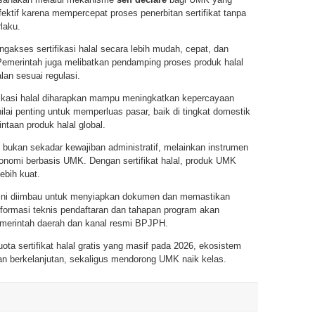
fektif karena mempercepat proses penerbitan sertifikat tanpa
laku.
kses sertifikasi halal secara lebih mudah, cepat, dan
. Pemerintah juga melibatkan pendamping proses produk halal
an sesuai regulasi.
fikasi halal diharapkan mampu meningkatkan kepercayaan
lai penting untuk memperluas pasar, baik di tingkat domestik
taan produk halal global.
bukan sekadar kewajiban administratif, melainkan instrumen
onomi berbasis UMK. Dengan sertifikat halal, produk UMK
ebih kuat.
 ini diimbau untuk menyiapkan dokumen dan memastikan
nformasi teknis pendaftaran dan tahapan program akan
pemerintah daerah dan kanal resmi BPJPH.
ota sertifikat halal gratis yang masif pada 2026, ekosistem
 dan berkelanjutan, sekaligus mendorong UMK naik kelas.