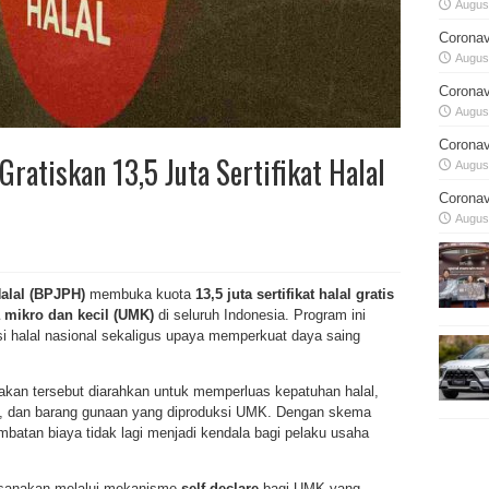
August
Coronav
August
Coronav
August
Coronav
ratiskan 13,5 Juta Sertifikat Halal
August
Coronav
August
alal
(BPJPH)
membuka kuota
13,5 juta sertifikat halal gratis
 mikro dan kecil (UMK)
di seluruh Indonesia. Program ini
si halal nasional sekaligus upaya memperkuat daya saing
an tersebut diarahkan untuk memperluas kepatuhan halal,
, dan barang gunaan yang diproduksi UMK. Dengan skema
batan biaya tidak lagi menjadi kendala bagi pelaku usaha
ilaksanakan melalui mekanisme
self declare
bagi UMK yang