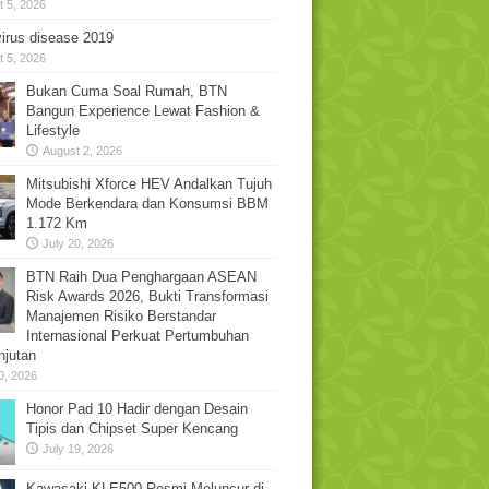
 5, 2026
irus disease 2019
 5, 2026
Bukan Cuma Soal Rumah, BTN
Bangun Experience Lewat Fashion &
Lifestyle
August 2, 2026
Mitsubishi Xforce HEV Andalkan Tujuh
Mode Berkendara dan Konsumsi BBM
1.172 Km
July 20, 2026
BTN Raih Dua Penghargaan ASEAN
Risk Awards 2026, Bukti Transformasi
Manajemen Risiko Berstandar
Internasional Perkuat Pertumbuhan
njutan
0, 2026
Honor Pad 10 Hadir dengan Desain
Tipis dan Chipset Super Kencang
July 19, 2026
Kawasaki KLE500 Resmi Meluncur di