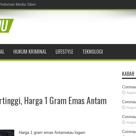
Pedoman Media Siber
AL
HUKUM KRIMINAL
LIFESTYLE
TEKNOLOGI
KABAR
Coronav
August
ertinggi, Harga 1 Gram Emas Antam
Coronav
August
Coronav
August
Coronav
Harga 1 gram emas Antamatau logam