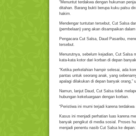
“Menuntut terdakwa dengan hukuman penjar
ditahan. Barang bukti berupa kuku palsu d
hakim.
Mendengar tuntutan tersebut, Cut Salsa d
(pembelaan) yang akan disampaikan dalam
Pengacara Cut Salsa, Daud Pasaribu, mene
tersebut.
Menurutnya, sebelum kejadian, Cut Salsa 
kata-kata kotor dari korban di depan banyak
“Ketika perkelahian hampir selesai, ada ko
pantas untuk seorang anak, yang sebenarny
apalagi dilakukan di depan banyak orang,”
Namun, lanjut Daud, Cut Salsa tidak mela
hubungan kekeluargaan dengan korban.
“Peristiwa ini murni terjadi karena terdakwa
Kasus ini menjadi perhatian luas karena m
banyak pengikut di media sosial. Proses hu
menjadi penentu nasib Cut Salsa ke depan.