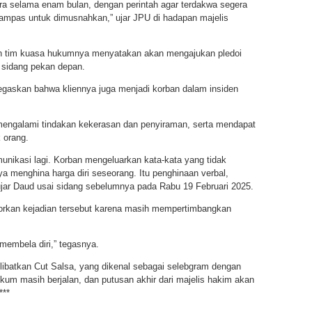
a selama enam bulan, dengan perintah agar terdakwa segera
irampas untuk dimusnahkan,” ujar JPU di hadapan majelis
an tim kuasa hukumnya menyatakan akan mengajukan pledoi
 sidang pekan depan.
gaskan bahwa kliennya juga menjadi korban dalam insiden
mengalami tindakan kekerasan dan penyiraman, serta mendapat
 orang.
munikasi lagi. Korban mengeluarkan kata-kata yang tidak
a menghina harga diri seseorang. Itu penghinaan verbal,
 ujar Daud usai sidang sebelumnya pada Rabu 19 Februari 2025.
porkan kejadian tersebut karena masih mempertimbangkan
 membela diri,” tegasnya.
elibatkan Cut Salsa, yang dikenal sebagai selebgram dengan
kum masih berjalan, dan putusan akhir dari majelis hakim akan
***