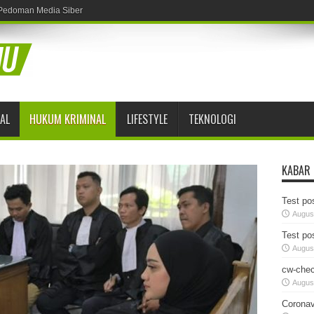
Pedoman Media Siber
AL
HUKUM KRIMINAL
LIFESTYLE
TEKNOLOGI
KABAR
Test pos
August
Test pos
August
cw-chec
August
Coronav