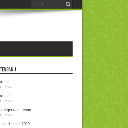
 TERBARU
t title
 6, 2026
t title
 6, 2026
k-https://test.com/
 6, 2026
irus disease 2019