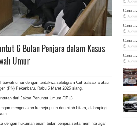
August
Coronav
August
Coronav
August
Coronav
untut 6 Bulan Penjara dalam Kasus
August
Coronav
awah Umur
August
di bawah umur dengan terdakwa selebgram Cut Salsabila atau
geri (PN) Pekanbaru, Rabu 5 Maret 2025 siang.
untutan dari Jaksa Penuntut Umum (JPU).
dengan mengenakan kemeja putih dan hijab hitam, didampingi
ukum.
sa dengan hukuman enam bulan penjara serta meminta agar