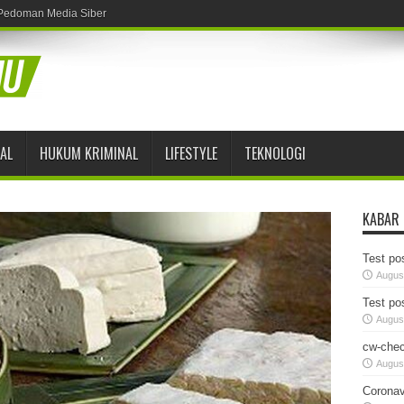
Pedoman Media Siber
AL
HUKUM KRIMINAL
LIFESTYLE
TEKNOLOGI
KABAR
Test pos
August
Test pos
August
cw-chec
August
Coronav