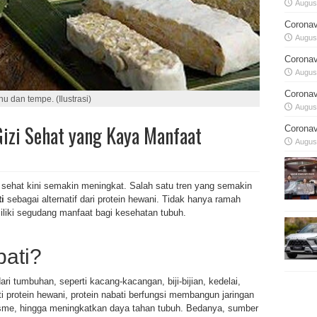
August
Coronav
August
Coronav
August
Coronav
hu dan tempe. (Ilustrasi)
August
izi Sehat yang Kaya Manfaat
Coronav
August
sehat kini semakin meningkat. Salah satu tren yang semakin
i
sebagai alternatif dari protein hewani. Tidak hanya ramah
miliki segudang manfaat bagi kesehatan tubuh.
bati?
ari tumbuhan, seperti kacang-kacangan, biji-bijian, kedelai,
 protein hewani, protein nabati berfungsi membangun jaringan
sme, hingga meningkatkan daya tahan tubuh. Bedanya, sumber