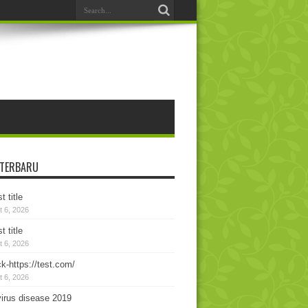
 TERBARU
t title
 6, 2026
t title
 6, 2026
k-https://test.com/
 6, 2026
irus disease 2019