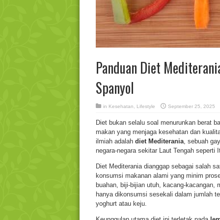
Panduan Diet Mediterania:
Spanyol
in
Kesehatan
,
Lifestyle
September 25, 2025
Diet bukan selalu soal menurunkan berat ba
makan yang menjaga kesehatan dan kualitas
ilmiah adalah
diet Mediterania
, sebuah gay
negara-negara sekitar Laut Tengah seperti I
Diet Mediterania dianggap sebagai salah sa
konsumsi makanan alami yang minim proses
buahan, biji-bijian utuh, kacang-kacangan, 
hanya dikonsumsi sesekali dalam jumlah te
yoghurt atau keju.
Keunggulan utama diet ini terletak pada
lem