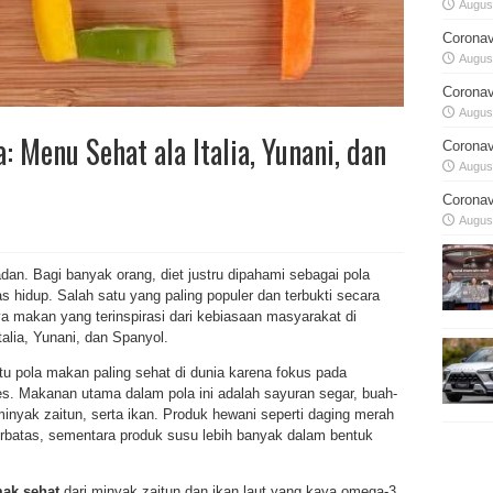
August
Coronav
August
Coronav
August
 Menu Sehat ala Italia, Yunani, dan
Coronav
August
Coronav
August
dan. Bagi banyak orang, diet justru dipahami sebagai pola
 hidup. Salah satu yang paling populer dan terbukti secara
a makan yang terinspirasi dari kebiasaan masyarakat di
talia, Yunani, dan Spanyol.
tu pola makan paling sehat di dunia karena fokus pada
. Makanan utama dalam pola ini adalah sayuran segar, buah-
minyak zaitun, serta ikan. Produk hewani seperti daging merah
rbatas, sementara produk susu lebih banyak dalam bentuk
ak sehat
dari minyak zaitun dan ikan laut yang kaya omega-3.