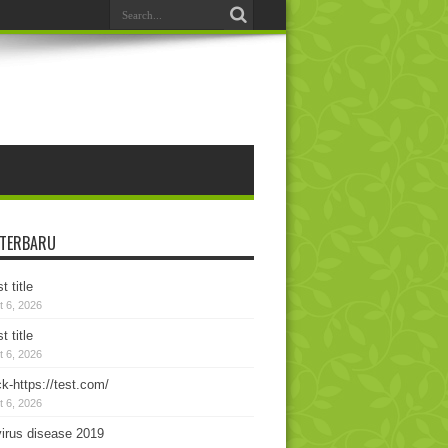
 TERBARU
t title
 6, 2026
t title
 6, 2026
k-https://test.com/
 6, 2026
irus disease 2019