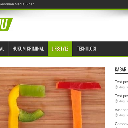
Pedoman Media Siber
AL
HUKUM KRIMINAL
LIFESTYLE
TEKNOLOGI
KABAR
Test pos
August
Test pos
August
cw-chec
August
Coronav