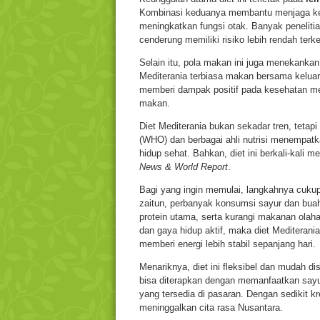
Kombinasi keduanya membantu menjaga kese
meningkatkan fungsi otak. Banyak peneliti
cenderung memiliki risiko lebih rendah terk
Selain itu, pola makan ini juga menekanka
Mediterania terbiasa makan bersama keluarg
memberi dampak positif pada kesehatan me
makan.
Diet Mediterania bukan sekadar tren, tetap
(WHO) dan berbagai ahli nutrisi menempatk
hidup sehat. Bahkan, diet ini berkali-kali m
News & World Report
.
Bagi yang ingin memulai, langkahnya cuku
zaitun, perbanyak konsumsi sayur dan buah
protein utama, serta kurangi makanan olah
dan gaya hidup aktif, maka diet Mediterani
memberi energi lebih stabil sepanjang hari.
Menariknya, diet ini fleksibel dan mudah di
bisa diterapkan dengan memanfaatkan sayur
yang tersedia di pasaran. Dengan sedikit krea
meninggalkan cita rasa Nusantara.