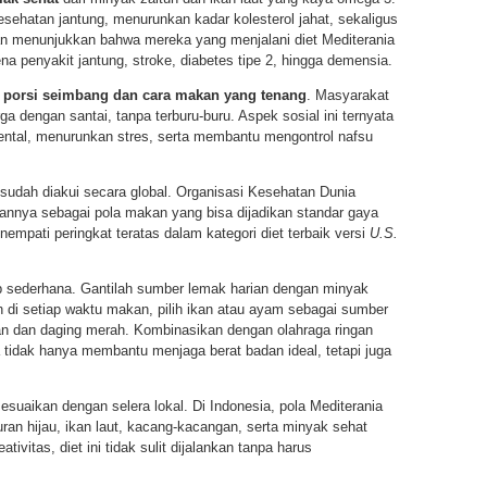
hatan jantung, menurunkan kadar kolesterol jahat, sekaligus
an menunjukkan bahwa mereka yang menjalani diet Mediterania
ena penyakit jantung, stroke, diabetes tipe 2, hingga demensia.
n
porsi seimbang dan cara makan yang tenang
. Masyarakat
a dengan santai, tanpa terburu-buru. Aspek sosial ini ternyata
ntal, menurunkan stres, serta membantu mengontrol nafsu
i sudah diakui secara global. Organisasi Kesehatan Dunia
annya sebagai pola makan yang bisa dijadikan standar gaya
enempati peringkat teratas dalam kategori diet terbaik versi
U.S.
p sederhana. Gantilah sumber lemak harian dengan minyak
 di setiap waktu makan, pilih ikan atau ayam sebagai sumber
an dan daging merah. Kombinasikan dengan olahraga ringan
a tidak hanya membantu menjaga berat badan ideal, tetapi juga
sesuaikan dengan selera lokal. Di Indonesia, pola Mediterania
an hijau, ikan laut, kacang-kacangan, serta minyak sehat
tivitas, diet ini tidak sulit dijalankan tanpa harus