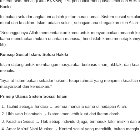
terjerat seks bebas (Data BKKBN). 1% penduduk menguasai lebih dari 50% 
Bank).
Ini bukan sekadar angka, ini adalah jeritan nurani umat. Sistem sosial sekul
moral dan keadilan. Islam adalah solusi, sebagaimana ditegaskan oleh Allah:
“Sesungguhnya Allah memerintahkan kamu untuk menyampaikan amanah kep
kamu menetapkan hukum di antara manusia, hendaklah kamu menetapkannya 
58).
Konsep Sosial Islam: Solusi Hakiki
Islam datang untuk membangun masyarakat berbasis iman, akhlak, dan kead
menulis:
“Syariat Islam bukan sekadar hukum, tetapi rahmat yang menjamin keadilan 
masyarakat dari kerusakan.”
Prinsip Utama Sistem Sosial Islam
Tauhid sebagai fondasi → Semua manusia sama di hadapan Allah.
Ukhuwah Islamiyah → Ikatan iman lebih kuat dari ikatan darah.
Keadilan Sosial → Hak setiap individu dijaga, termasuk fakir miskin dan 
Amar Ma’ruf Nahi Munkar → Kontrol sosial yang mendidik, bukan mengh