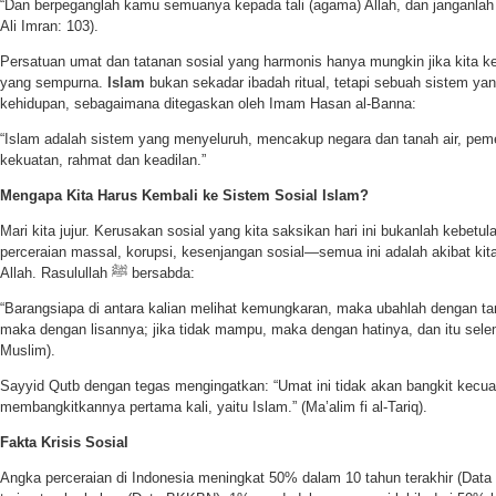
“Dan berpeganglah kamu semuanya kepada tali (agama) Allah, dan janganlah 
Ali Imran: 103).
Persatuan umat dan tatanan sosial yang harmonis hanya mungkin jika kita ke
yang sempurna.
Islam
bukan sekadar ibadah ritual, tetapi sebuah sistem ya
kehidupan, sebagaimana ditegaskan oleh Imam Hasan al-Banna:
“Islam adalah sistem yang menyeluruh, mencakup negara dan tanah air, pem
kekuatan, rahmat dan keadilan.”
Mengapa Kita Harus Kembali ke Sistem Sosial Islam?
Mari kita jujur. Kerusakan sosial yang kita saksikan hari ini bukanlah kebetu
perceraian massal, korupsi, kesenjangan sosial—semua ini adalah akibat k
Allah. Rasulullah ﷺ bersabda:
“Barangsiapa di antara kalian melihat kemungkaran, maka ubahlah dengan ta
maka dengan lisannya; jika tidak mampu, maka dengan hatinya, dan itu sel
Muslim).
Sayyid Qutb dengan tegas mengingatkan: “Umat ini tidak akan bangkit kecu
membangkitkannya pertama kali, yaitu Islam.” (Ma’alim fi al-Tariq).
Fakta Krisis Sosial
Angka perceraian di Indonesia meningkat 50% dalam 10 tahun terakhir (Dat