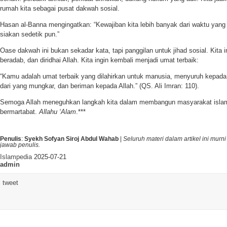
rumah kita sebagai pusat dakwah sosial.
Hasan al-Banna mengingatkan: “Kewajiban kita lebih banyak dari waktu yang 
siakan sedetik pun.”
Oase dakwah ini bukan sekadar kata, tapi panggilan untuk jihad sosial. Kita 
beradab, dan diridhai Allah. Kita ingin kembali menjadi umat terbaik:
“Kamu adalah umat terbaik yang dilahirkan untuk manusia, menyuruh kepad
dari yang mungkar, dan beriman kepada Allah.” (QS. Ali Imran: 110).
Semoga Allah meneguhkan langkah kita dalam membangun masyarakat islami
bermartabat.
Allahu ‘Alam
.***
Penulis
:
Syekh Sofyan Siroj Abdul Wahab
|
Seluruh materi dalam artikel ini mur
jawab penulis.
Islampedia
2025-07-21
admin
tweet