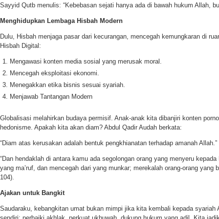
Sayyid Qutb menulis: “Kebebasan sejati hanya ada di bawah hukum Allah, 
Menghidupkan Lembaga Hisbah Modern
Dulu, Hisbah menjaga pasar dari kecurangan, mencegah kemungkaran di ruang 
Hisbah Digital:
Mengawasi konten media sosial yang merusak moral.
Mencegah eksploitasi ekonomi.
Menegakkan etika bisnis sesuai syariah.
Menjawab Tantangan Modern
Globalisasi melahirkan budaya permisif. Anak-anak kita dibanjiri konten pornog
hedonisme. Apakah kita akan diam? Abdul Qadir Audah berkata:
“Diam atas kerusakan adalah bentuk pengkhianatan terhadap amanah Allah.”
“Dan hendaklah di antara kamu ada segolongan orang yang menyeru kepada
yang ma’ruf, dan mencegah dari yang munkar; merekalah orang-orang yang be
104).
Ajakan untuk Bangkit
Saudaraku, kebangkitan umat bukan mimpi jika kita kembali kepada syariah All
sendiri: perbaiki akhlak, perkuat ukhuwah, dukung hukum yang adil. Kita jadi