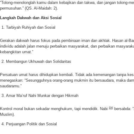
“Tolong-menolonglah kamu dalam kebajikan dan takwa, dan jangan tolong-m
permusuhan.” (QS. Al-Maidah: 2).
Langkah Dakwah dan Aksi Sosial
Tarbiyah Ruhiyah dan Sosial
Gerakan dakwah harus fokus pada pembinaan iman dan akhlak. Hasan al-Ban
individu adalah jalan menuju perbaikan masyarakat, dan perbaikan masyaraka
kebangkitan umat.”
Membangun Ukhuwah dan Solidaritas
Persatuan umat harus dihidupkan kembali. Tidak ada kemenangan tanpa kesa
menegaskan: “Sesungguhnya orang-orang mukmin itu bersaudara, maka dama
saudaramu.”
Amar Ma’ruf Nahi Munkar dengan Hikmah
Kontrol moral bukan sekadar menghukum, tapi mendidik. Nabi ﷺ bersabda: “Agama adalah nasihat.” (HR.
Muslim).
Perjuangan Politik dan Sosial