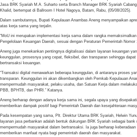
Jasa BRK Syariah M.A. Suharto serta Branch Manager BRK Syariah Caban
Khalid, bertempat di Ballroom I Hotel Nagoya, Batam, Rabu, (05/08/2025).
Dalam sambutannya, Bupati Kepulauan Anambas Aneng menyampaikan apre
atas kerja sama yang terjalin.
“MoU ini merupakan implementasi kerja sama dalam rangka memaksimalkan 
Pengelolaan Keuangan Daerah, sesuai dengan Peraturan Pemerintah Nomor 1
Aneng juga menekankan pentingnya digitalisasi dalam layanan keuangan yan
keunggulan, prosesnya yang cepat, fleksibel, dan transparan sehingga da
bertransaksi keuangan.
“Transaksi digital menawarkan beberapa keunggulan, di antaranya proses yang
transparan. Keunggulan ini akan dikembangkan oleh Pemkab Kepulauan An
mempermudah masyarakat, pelaku usaha, dan Satuan Kerja dalam melakuka
PBB, BPHTB, dan PHRI.” Katanya.
Aneng berharap dengan adanya kerja sama ini, segala upaya yang disepakati 
memberikan dampak positif bagi Pemerintah Daerah dan kesejahteraan mas
Pada kesempatan yang sama, Plt. Direktur Utama BRK Syariah, Helwin Yu
layanan jasa perbankan adalah bentuk dukungan BRK Syariah sebagai bank m
mempermudah masyarakat dalam bertransaksi. Ia juga berharap keberadaan
memberikan manfaat nyata bagi pemerintah daerah dan masyarakat.