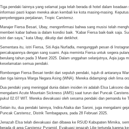
Tiga pendaki lainnya yang selamat juga telah berada di hotel dalam keadaa
informasi pasti kapan mereka akan kembali ke kota masing-masing. Keputus
penyelenggara perjalanan, Tropic Carstensz.
Manajer Fiersa Besari, Ubay, mengonfirmasi bahwa sang musisi telah mengh
memberi kabar bahwa ia dalam kondisi baik. “Kabar Fiersa baik-baik saja. 
istri dan saya,” kata Ubay, dikutip dari detikhot.
Sementara itu, istri Fiersa, Siti Aqia Nurfadla, mengunggah pesan di Instag
percakapannya dengan sang suami. Aqia meminta Fiersa untuk segera pulang,
berulang tahun pada 3 Maret 2025. Dalam unggahan selanjutnya, Aqia juga 
keselamatan semua pendaki.
Rombongan Fiersa Besari terdiri dari sepuluh pendaki, tujuh di antaranya Wa
dan tiga lainnya Warga Negara Asing (WNA). Mereka didampingi oleh lima o
Dua pendaki yang meninggal dunia dalam insiden ini adalah Elsa Laksono dan
mengalami Acute Mountain Sickness (AMS) saat turun dari Puncak Carstensz
pukul 02.07 WIT. Mereka dievakuasi oleh sesama pendaki dan pemandu ke 
Selain itu, dua pendaki lainnya, Indira Alaika dan Saroni, juga mengalami gej
Puncak Carstensz, Distrik Tembagapura, pada 28 Februari 2025.
Jenazah Elsa telah dievakuasi dan dibawa ke RSUD Kabupaten Mimika, seme
berada di area Carstensz Pyramid. Evakuasi jenazah Lilie tertunda karena k