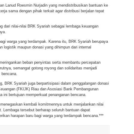
atan Lanud Roesmin Nurjadin yang mendistribusikan bantuan ke
erja sama dengan pihak terkait agar distribusi berjalan tepat
g dari nilai-nilai BRK Syariah sebagai lembaga keuangan
nya.
agi warga yang terdampak. Karena itu, BRK Syariah berupaya
 logistik maupun donasi yang dihimpun dari internal
t meringankan beban penyintas serta membantu percepatan
utnya, semangat gotong royong dan solidaritas menjadi
i bencana.
, BRK Syariah juga berpartisipasi dalam penggalangan donasi
Keuangan (FKIJK) Riau dan Asosiasi Bank Pembangunan
ga ini bertujuan memperkuat penanganan bencana.
h menegaskan kembali komitmennya untuk menjalankan nilai
. Lembaga tersebut berharap seluruh bantuan dapat
ikan harapan baru bagi warga yang terdampak bencana.***