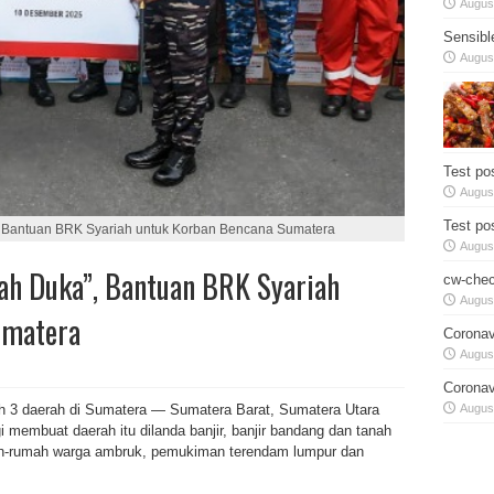
August
Sensibl
August
Test pos
August
Test pos
, Bantuan BRK Syariah untuk Korban Bencana Sumatera
August
ah Duka”, Bantuan BRK Syariah
cw-chec
August
umatera
Coronav
August
Coronav
August
ah 3 daerah di Sumatera — Sumatera Barat, Sumatera Utara
i membuat daerah itu dilanda banjir, banjir bandang dan tanah
mah-rumah warga ambruk, pemukiman terendam lumpur dan