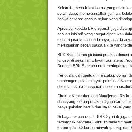
Selain itu, bentuk kolaborasi yang dilaku
selain dapat memaksimalkan jumlah, kolabo
bahwa sebesar apapun beban yang dihadapi
Apresiasi kepada BRK Syariah juga disampai
sebuah inisiatif yang sangat diperlukan dal
industri jasa keuangan lainnya, agar kiranya
meringankan beban saudara kita yang tertim
BRK Syariah menginisiasi gerakan donasi in
longsor di sejumlah wilayah Sumatera. Pro
Runners BRK Syariah untuk meringankan be
Penggalangan bantuan mencakup donasi dan
sumbangan pakaian layak pakai dari Komun
dikelola secara transparan sebelum disalur
Direktur Kepatuhan dan Manajemen Risiko
dana yang terkumpul akan digunakan untuk
hanya pakaian bersih dan layak pakai yang
Sebagai respon cepat, BRK Syariah juga m
terdampak bencana. Bantuan tersebut meliput
karton gula, 50 karton minyak goreng, dan 