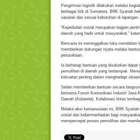
Pengiriman logistik dilakukan melalui kegi
berbagai titik di Sumatera. BRK Syariah bek
sasaran dan sesuai kebutuhan di lapangan.
“Kepedulian sosial merupakan bagian pentin
daerah yang hadir untuk masyarakat,” kata
Bencana ini meninggalkan luka mendalam b
memberikan dukungan nyata melalui bantuan
perusahaan.
Ia berharap bantuan yang disalurkan dapa
pemulihan di daerah yang terdampak. Menur
kekuatan penting dalam menghadapi situas
Selain memberikan bantuan secara langsung
bersama Forum Komunikasi Industri Jasa 
Daerah (Asbanda). Kolaborasi lintas lemba
Melalui aksi kemanusiaan ini, BRK Syaria
sosial dan kebermanfaatan bagi masyarakat
mempercepat proses pemulihan dan member