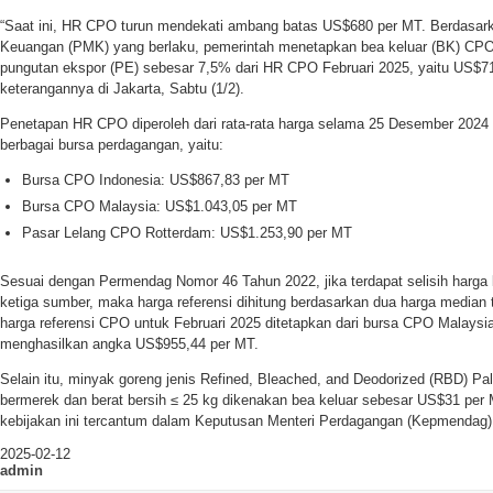
“Saat ini, HR CPO turun mendekati ambang batas US$680 per MT. Berdasark
Keuangan (PMK) yang berlaku, pemerintah menetapkan bea keluar (BK) CP
pungutan ekspor (PE) sebesar 7,5% dari HR CPO Februari 2025, yaitu US$71,
keterangannya di Jakarta, Sabtu (1/2).
Penetapan HR CPO diperoleh dari rata-rata harga selama 25 Desember 2024 
berbagai bursa perdagangan, yaitu:
Bursa CPO Indonesia: US$867,83 per MT
Bursa CPO Malaysia: US$1.043,05 per MT
Pasar Lelang CPO Rotterdam: US$1.253,90 per MT
Sesuai dengan Permendag Nomor 46 Tahun 2022, jika terdapat selisih harga l
ketiga sumber, maka harga referensi dihitung berdasarkan dua harga median t
harga referensi CPO untuk Februari 2025 ditetapkan dari bursa CPO Malaysi
menghasilkan angka US$955,44 per MT.
Selain itu, minyak goreng jenis Refined, Bleached, and Deodorized (RBD) P
bermerek dan berat bersih ≤ 25 kg dikenakan bea keluar sebesar US$31 per 
kebijakan ini tercantum dalam Keputusan Menteri Perdagangan (Kepmendag)
2025-02-12
admin