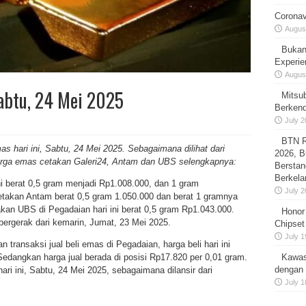
Coronav
August
Bukan
Experie
August
abtu, 24 Mei 2025
Mitsu
Berken
July 2
BTN R
mas
hari ini, Sabtu, 24 Mei 2025. Sebagaimana dilihat dari
2026, B
arga emas cetakan Galeri24, Antam dan UBS selengkapnya:
Berstan
Berkela
ni berat 0,5 gram menjadi Rp1.008.000, dan 1 gram
July 2
etakan Antam berat 0,5 gram 1.050.000 dan berat 1 gramnya
an UBS di Pegadaian hari ini berat 0,5 gram Rp1.043.000.
Honor
 bergerak dari kemarin, Jumat, 23 Mei 2025.
Chipset
July 1
 transaksi jual beli emas di Pegadaian, harga beli hari ini
Sedangkan harga jual berada di posisi Rp17.820 per 0,01 gram.
Kawas
dengan 
ari ini, Sabtu, 24 Mei 2025, sebagaimana dilansir dari
July 1