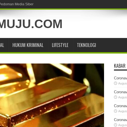
Pedoman Media Siber
AL
HUKUM KRIMINAL
LIFESTYLE
TEKNOLOGI
KABAR
Coronav
August
Coronav
August
Coronav
August
Coronav
August