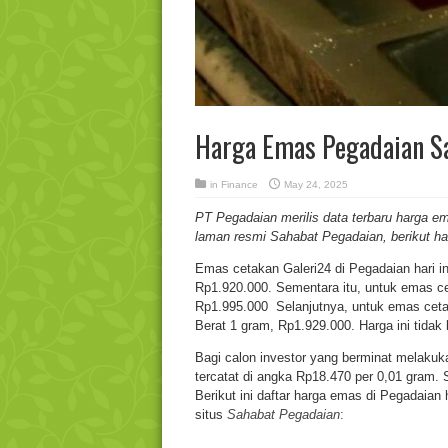
Harga Emas Pegadaian S
in
Finance
May 24, 2025
PT Pegadaian merilis data terbaru
harga e
laman resmi Sahabat Pegadaian, berikut h
Emas cetakan Galeri24 di Pegadaian hari i
Rp1.920.000. Sementara itu, untuk emas c
Rp1.995.000 Selanjutnya, untuk emas cetak
Berat 1 gram, Rp1.929.000. Harga ini tidak
Bagi calon investor yang berminat melakukan
tercatat di angka Rp18.470 per 0,01 gram. 
Berikut ini daftar harga emas di Pegadaian h
situs
Sahabat Pegadaian
: