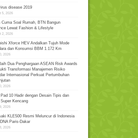
irus disease 2019
 5, 2026
 Cuma Soal Rumah, BTN Bangun
nce Lewat Fashion & Lifestyle
 2, 2026
bishi Xforce HEV Andalkan Tujuh Mode
dara dan Konsumsi BBM 1.172 Km
0, 2026
aih Dua Penghargaan ASEAN Risk Awards
ukti Transformasi Manajemen Risiko
dar Internasional Perkuat Pertumbuhan
njutan
0, 2026
 Pad 10 Hadir dengan Desain Tipis dan
 Super Kencang
9, 2026
aki KLE500 Resmi Meluncur di Indonesia
DNA Paris-Dakar
8, 2026