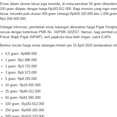
Emas dalam ukuran besar juga tersedia, di mana pecahan 50 gram dibander
100 gram dilepas dengan harga Rp183.812.000. Bagi investor yang ingin mem
besar, tersedia pula ukuran 500 gram seharga Rp918.320.000 dan 1.000 gram
Rp1.836.600.000.
Sebagai informasi, pembelian emas batangan dikenakan harga Pajak Pengha
sesuai dengan ketentuan PMK No. 34/PMK.10/2017. Namun, bagi pembeli
Pokok Wajib Pajak (NPWP), tarif pajaknya bisa lebih ringan, yakni 0,45%.
Berikut rincian harga emas batangan Antam per 15 April 2025 berdasarkan si
0,5 gram: Rp998.000
1 gram: Rp1.896.000
2 gram: Rp3.732.000
3 gram: Rp5.573.000
5 gram: Rp9.255.000
10 gram: Rp18.455.000
25 gram: Rp46.012.000
50 gram: Rp91.945.000
100 gram: Rp183.812.000
250 gram: Rp459.265.000
500 gram: Rp918.320.000