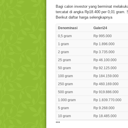
Bagi calon investor yang berminat melakukan
tercatat di angka Rp18.400 per 0,01 gram. 
Berikut daftar harga selengkapnya
Denominasi
Galeri24
0,5 gram
Rp 995.000
1 gram
Rp 1.896.000
2 gram
Rp 3.735.000
25 gram
Rp 46.100.000
50 gram
Rp 92.125.000
100 gram
Rp 184.159.000
250 gram
Rp 460.169.000
500 gram
Rp 919.886.000
1.000 gram
Rp 1.839.770.000
5 gram
Rp 9.268.000
10 gram
Rp 18.485.000
***