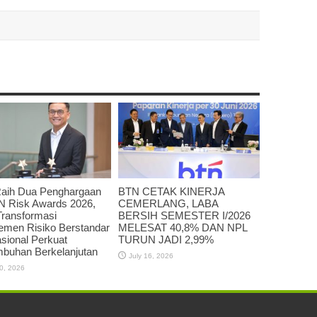
aih Dua Penghargaan
BTN CETAK KINERJA
 Risk Awards 2026,
CEMERLANG, LABA
Transformasi
BERSIH SEMESTER I/2026
emen Risiko Berstandar
MELESAT 40,8% DAN NPL
asional Perkuat
TURUN JADI 2,99%
buhan Berkelanjutan
July 16, 2026
20, 2026