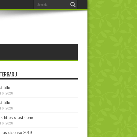
 TERBARU
t title
 6, 2026
t title
 6, 2026
k-https://test.com/
 6, 2026
irus disease 2019