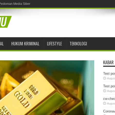
Pedoman Media Siber
AL
HUKUM KRIMINAL
LIFESTYLE
TEKNOLOGI
KABAR
Test pos
August
Test pos
August
cw-chec
August
Coronav