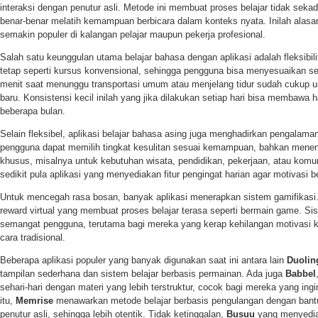
interaksi dengan penutur asli. Metode ini membuat proses belajar tidak seka
benar-benar melatih kemampuan berbicara dalam konteks nyata. Inilah alasan
semakin populer di kalangan pelajar maupun pekerja profesional.
Salah satu keunggulan utama belajar bahasa dengan aplikasi adalah fleksibil
tetap seperti kursus konvensional, sehingga pengguna bisa menyesuaikan sen
menit saat menunggu transportasi umum atau menjelang tidur sudah cukup
baru. Konsistensi kecil inilah yang jika dilakukan setiap hari bisa membawa h
beberapa bulan.
Selain fleksibel, aplikasi belajar bahasa asing juga menghadirkan pengalaman
pengguna dapat memilih tingkat kesulitan sesuai kemampuan, bahkan menent
khusus, misalnya untuk kebutuhan wisata, pendidikan, pekerjaan, atau komuni
sedikit pula aplikasi yang menyediakan fitur pengingat harian agar motivasi be
Untuk mencegah rasa bosan, banyak aplikasi menerapkan sistem gamifikasi. 
reward virtual yang membuat proses belajar terasa seperti bermain game. Sis
semangat pengguna, terutama bagi mereka yang kerap kehilangan motivasi ke
cara tradisional.
Beberapa aplikasi populer yang banyak digunakan saat ini antara lain
Duolin
tampilan sederhana dan sistem belajar berbasis permainan. Ada juga
Babbel
sehari-hari dengan materi yang lebih terstruktur, cocok bagi mereka yang ingi
itu,
Memrise
menawarkan metode belajar berbasis pengulangan dengan bantu
penutur asli, sehingga lebih otentik. Tidak ketinggalan,
Busuu
yang menyediak