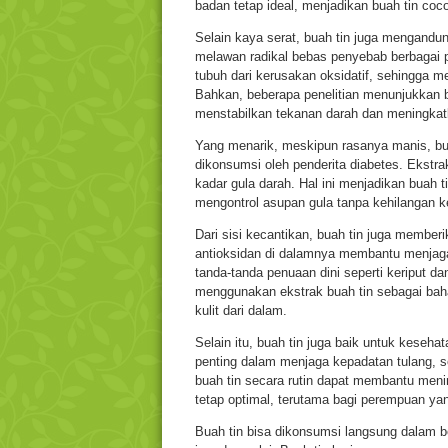
badan tetap ideal, menjadikan buah tin co
Selain kaya serat, buah tin juga mengandung
melawan radikal bebas penyebab berbagai pen
tubuh dari kerusakan oksidatif, sehingga me
Bahkan, beberapa penelitian menunjukkan
menstabilkan tekanan darah dan meningkat
Yang menarik, meskipun rasanya manis, bua
dikonsumsi oleh penderita diabetes. Ekstr
kadar gula darah. Hal ini menjadikan buah t
mengontrol asupan gula tanpa kehilangan k
Dari sisi kecantikan, buah tin juga member
antioksidan di dalamnya membantu menjaga 
tanda-tanda penuaan dini seperti keriput da
menggunakan ekstrak buah tin sebagai ba
kulit dari dalam.
Selain itu, buah tin juga baik untuk keseha
penting dalam menjaga kepadatan tulang,
buah tin secara rutin dapat membantu meni
tetap optimal, terutama bagi perempuan yan
Buah tin bisa dikonsumsi langsung dalam ben