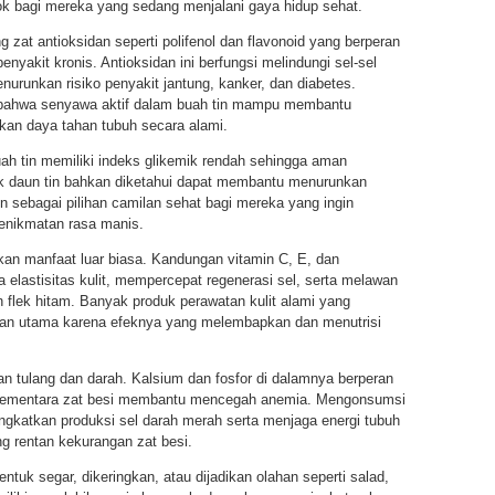
cok bagi mereka yang sedang menjalani gaya hidup sehat.
 zat antioksidan seperti polifenol dan flavonoid yang berperan
yakit kronis. Antioksidan ini berfungsi melindungi sel-sel
nurunkan risiko penyakit jantung, kanker, dan diabetes.
 bahwa senyawa aktif dalam buah tin mampu membantu
kan daya tahan tubuh secara alami.
h tin memiliki indeks glikemik rendah sehingga aman
ak daun tin bahkan diketahui dapat membantu menurunkan
in sebagai pilihan camilan sehat bagi mereka yang ingin
enikmatan rasa manis.
ikan manfaat luar biasa. Kandungan vitamin C, E, dan
elastisitas kulit, mempercepat regenerasi sel, serta melawan
n flek hitam. Banyak produk perawatan kulit alami yang
han utama karena efeknya yang melembapkan dan menutrisi
tan tulang dan darah. Kalsium dan fosfor di dalamnya berperan
 sementara zat besi membantu mencegah anemia. Mengonsumsi
ngkatkan produksi sel darah merah serta menjaga energi tubuh
g rentan kekurangan zat besi.
tuk segar, dikeringkan, atau dijadikan olahan seperti salad,