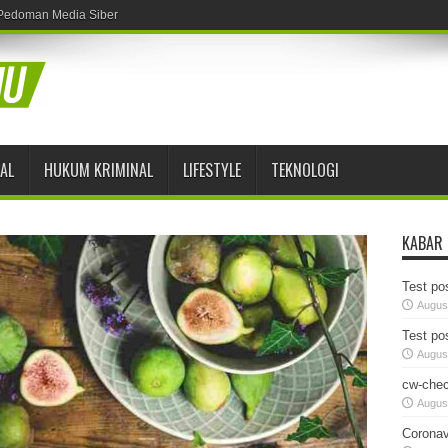
Pedoman Media Siber
AL
HUKUM KRIMINAL
LIFESTYLE
TEKNOLOGI
KABAR
Test pos
August
Test pos
August
cw-chec
August
Coronav