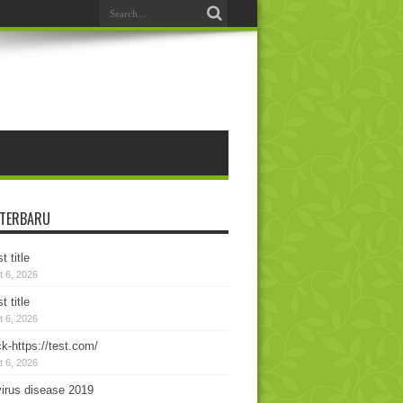
 TERBARU
t title
 6, 2026
t title
 6, 2026
k-https://test.com/
 6, 2026
irus disease 2019