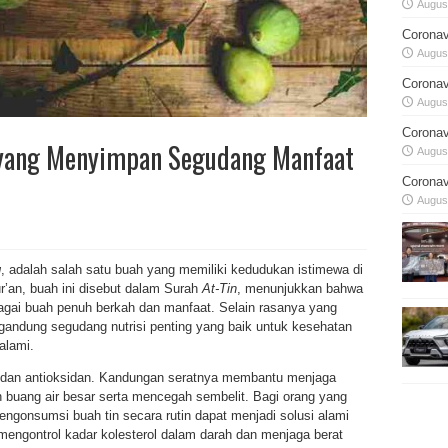
August
Coronav
August
Coronav
August
Coronav
a yang Menyimpan Segudang Manfaat
August
Coronav
August
g
, adalah salah satu buah yang memiliki kedudukan istimewa di
ur’an, buah ini disebut dalam Surah
At-Tin
, menunjukkan bahwa
sebagai buah penuh berkah dan manfaat. Selain rasanya yang
gandung segudang nutrisi penting yang baik untuk kesehatan
alami.
l, dan antioksidan. Kandungan seratnya membantu menjaga
buang air besar serta mencegah sembelit. Bagi orang yang
gonsumsi buah tin secara rutin dapat menjadi solusi alami
engontrol kadar kolesterol dalam darah dan menjaga berat