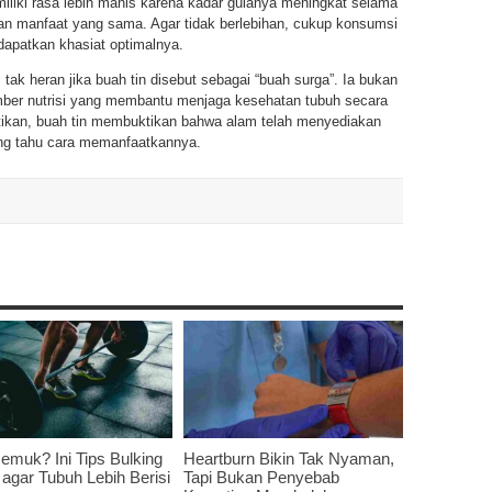
iliki rasa lebih manis karena kadar gulanya meningkat selama
n manfaat yang sama. Agar tidak berlebihan, cukup konsumsi
ndapatkan khasiat optimalnya.
k heran jika buah tin disebut sebagai “buah surga”. Ia bukan
umber nutrisi yang membantu menjaga kesehatan tubuh secara
tikan, buah tin membuktikan bahwa alam telah menyediakan
ng tahu cara memanfaatkannya.
Gemuk? Ini Tips Bulking
Heartburn Bikin Tak Nyaman,
f agar Tubuh Lebih Berisi
Tapi Bukan Penyebab