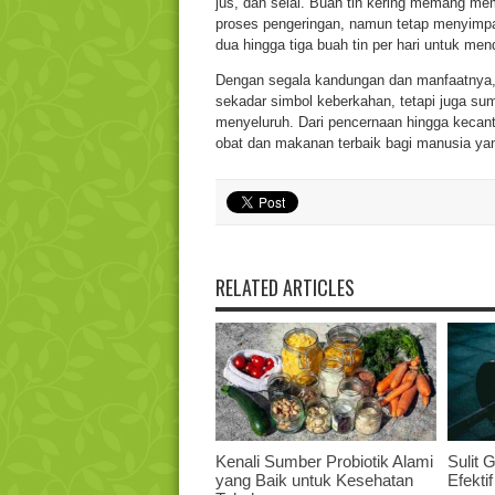
jus, dan selai. Buah tin kering memang mem
proses pengeringan, namun tetap menyimpa
dua hingga tiga buah tin per hari untuk me
Dengan segala kandungan dan manfaatnya, ta
sekadar simbol keberkahan, tetapi juga s
menyeluruh. Dari pencernaan hingga kecan
obat dan makanan terbaik bagi manusia ya
RELATED ARTICLES
Kenali Sumber Probiotik Alami
Sulit 
yang Baik untuk Kesehatan
Efekti