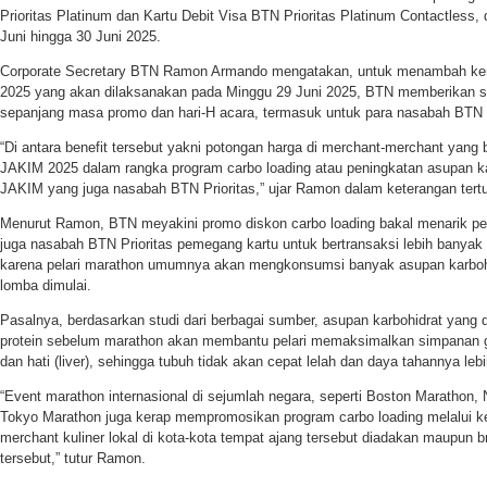
Prioritas Platinum dan Kartu Debit Visa BTN Prioritas Platinum Contactless
Juni hingga 30 Juni 2025.
Corporate Secretary BTN Ramon Armando mengatakan, untuk menambah k
2025 yang akan dilaksanakan pada Minggu 29 Juni 2025, BTN memberikan se
sepanjang masa promo dan hari-H acara, termasuk untuk para nasabah BTN P
“Di antara benefit tersebut yakni potongan harga di merchant-merchant yan
JAKIM 2025 dalam rangka program carbo loading atau peningkatan asupan ka
JAKIM yang juga nasabah BTN Prioritas,” ujar Ramon dalam keterangan tertu
Menurut Ramon, BTN meyakini promo diskon carbo loading bakal menarik 
juga nasabah BTN Prioritas pemegang kartu untuk bertransaksi lebih banyak 
karena pelari marathon umumnya akan mengkonsumsi banyak asupan karbohi
lomba dimulai.
Pasalnya, berdasarkan studi dari berbagai sumber, asupan karbohidrat yang
protein sebelum marathon akan membantu pelari memaksimalkan simpanan gli
dan hati (liver), sehingga tubuh tidak akan cepat lelah dan daya tahannya leb
“Event marathon internasional di sejumlah negara, seperti Boston Marathon,
Tokyo Marathon juga kerap mempromosikan program carbo loading melalui k
merchant kuliner lokal di kota-kota tempat ajang tersebut diadakan maupun 
tersebut,” tutur Ramon.