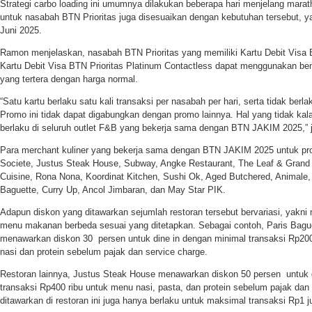
Strategi carbo loading ini umumnya dilakukan beberapa hari menjelang marat
untuk nasabah BTN Prioritas juga disesuaikan dengan kebutuhan tersebut, ya
Juni 2025.
Ramon menjelaskan, nasabah BTN Prioritas yang memiliki Kartu Debit Visa 
Kartu Debit Visa BTN Prioritas Platinum Contactless dapat menggunakan bene
yang tertera dengan harga normal.
“Satu kartu berlaku satu kali transaksi per nasabah per hari, serta tidak berlaku
Promo ini tidak dapat digabungkan dengan promo lainnya. Hal yang tidak kal
berlaku di seluruh outlet F&B yang bekerja sama dengan BTN JAKIM 2025,” 
Para merchant kuliner yang bekerja sama dengan BTN JAKIM 2025 untuk pro
Societe, Justus Steak House, Subway, Angke Restaurant, The Leaf & Grand
Cuisine, Rona Nona, Koordinat Kitchen, Sushi Ok, Aged Butchered, Animale,
Baguette, Curry Up, Ancol Jimbaran, dan May Star PIK.
Adapun diskon yang ditawarkan sejumlah restoran tersebut bervariasi, yakni
menu makanan berbeda sesuai yang ditetapkan. Sebagai contoh, Paris Bagu
menawarkan diskon 30 persen untuk dine in dengan minimal transaksi Rp200 
nasi dan protein sebelum pajak dan service charge.
Restoran lainnya, Justus Steak House menawarkan diskon 50 persen untuk 
transaksi Rp400 ribu untuk menu nasi, pasta, dan protein sebelum pajak dan
ditawarkan di restoran ini juga hanya berlaku untuk maksimal transaksi Rp1 j