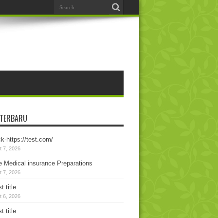
 TERBARU
k-https://test.com/
 7, 2026
e Medical insurance Preparations
 7, 2026
t title
 6, 2026
t title