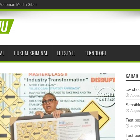
Pedoman Media Siber
AL
HUKUM KRIMINAL
LIFESTYLE
TEKNOLOGI
KABAR
cw-chec
August
Sensibl
August
Test pos
August
Test pos