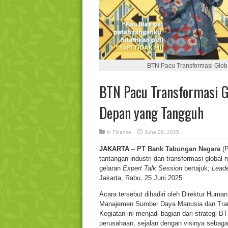
BTN Pacu Transformasi Glo
BTN Pacu Transformasi G
Depan yang Tangguh
in
Finance
June 26, 2025
JAKARTA
–
PT Bank Tabungan Negara
(
tantangan industri dan transformasi global
gelaran
Expert Talk Session
bertajuk;
Leade
Jakarta, Rabu, 25 Juni 2025.
Acara tersebut dihadiri oleh Direktur Hum
Manajemen Sumber Daya Manusia dan Transf
Kegiatan ini menjadi bagian dari strategi 
perusahaan, sejalan dengan visinya sebag