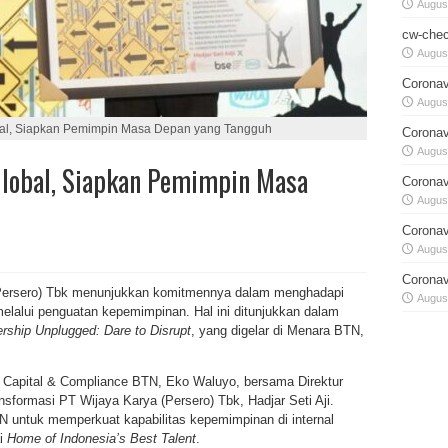
August
cw-chec
August
Coronav
August
bal, Siapkan Pemimpin Masa Depan yang Tangguh
Coronav
August
lobal, Siapkan Pemimpin Masa
Coronav
August
Coronav
August
Coronav
Persero) Tbk menunjukkan komitmennya dalam menghadapi
August
 melalui penguatan kepemimpinan. Hal ini ditunjukkan dalam
rship Unplugged: Dare to Disrupt
, yang digelar di Menara BTN,
an Capital & Compliance BTN, Eko Waluyo, bersama Direktur
ormasi PT Wijaya Karya (Persero) Tbk, Hadjar Seti Aji.
BTN untuk memperkuat kapabilitas kepemimpinan di internal
ai
Home of Indonesia’s Best Talent
.