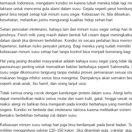
termasuk Indonesia, mengalami kondisi ini karena tubuh mereka tidak lagi 
laktase untuk mencerna gula alami dalam susu. Gejala seperti perut kembung
perut bisa terjadi setiap kali minum susu segar. Kebiasaan ini, bila dibiarka
kesehatan, melainkan justru mengurangi kualitas hidup sehari-hari.
Selain persoalan intoleransi, bahaya lain dari minum susu segar setiap hari 
jenuhnya. Fresh milk yang masih dalam bentuk full cream dapat meningkatkan
dalam darah jika diminum berlebihan. Kondisi ini secara perlahan bisa memic
hipertensi, bahkan risiko penyakit jantung. Bagi mereka yang sudah memiliki r
kebiasaan minum susu setiap hari tanpa kontrol bisa menjadi bumerang bagi
Hal yang jarang disadari masyarakat adalah bahaya susu segar yang tidak di
pasteurisasi penting untuk mematikan bakteri berbahaya seperti Salmonella, E.
susu segar dikonsumsi langsung tanpa melalui proses pemanasan sesuai stan
makanan hingga infeksi serius bisa mengintai. Dampaknya akan semakin be
seperti anak-anak, ibu hamil, dan orang lanjut usia.
Tidak semua orang cocok dengan kandungan protein dalam susu. Alergi terha
dapat menimbulkan reaksi serius mulai dari ruam kulit, gatal, hingga sesak 
reaksi alergi ini bahkan bisa mengarah pada kondisi berbahaya yang memb
segera. Kondisi ini berbeda dari intoleransi laktosa karena melibatkan siste
bereaksi berlebihan terhadap zat dalam susu.
Kebiasaan minum susu setiap hari juga bisa berdampak pada berat badan. Se
mililiter mengandung sekitar 120–150 kalori. Jika ditambah gula, cokelat, ata