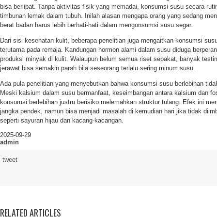
bisa berlipat. Tanpa aktivitas fisik yang memadai, konsumsi susu secara ru
timbunan lemak dalam tubuh. Inilah alasan mengapa orang yang sedang menj
berat badan harus lebih berhati-hati dalam mengonsumsi susu segar.
Dari sisi kesehatan kulit, beberapa penelitian juga mengaitkan konsumsi su
terutama pada remaja. Kandungan hormon alami dalam susu diduga berpera
produksi minyak di kulit. Walaupun belum semua riset sepakat, banyak test
jerawat bisa semakin parah bila seseorang terlalu sering minum susu.
Ada pula penelitian yang menyebutkan bahwa konsumsi susu berlebihan tidak 
Meski kalsium dalam susu bermanfaat, keseimbangan antara kalsium dan fos
konsumsi berlebihan justru berisiko melemahkan struktur tulang. Efek ini me
jangka pendek, namun bisa menjadi masalah di kemudian hari jika tidak diimb
seperti sayuran hijau dan kacang-kacangan.
2025-09-29
admin
tweet
RELATED ARTICLES