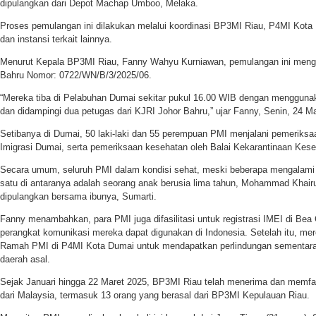
dipulangkan dari Depot Machap Umboo, Melaka.
Proses pemulangan ini dilakukan melalui koordinasi BP3MI Riau, P4MI Kota
dan instansi terkait lainnya.
Menurut Kepala BP3MI Riau, Fanny Wahyu Kurniawan, pemulangan ini meng
Bahru Nomor: 0722/WN/B/3/2025/06.
“Mereka tiba di Pelabuhan Dumai sekitar pukul 16.00 WIB dengan mengguna
dan didampingi dua petugas dari KJRI Johor Bahru,” ujar Fanny, Senin, 24 M
Setibanya di Dumai, 50 laki-laki dan 55 perempuan PMI menjalani pemeriks
Imigrasi Dumai, serta pemeriksaan kesehatan oleh Balai Kekarantinaan Kes
Secara umum, seluruh PMI dalam kondisi sehat, meski beberapa mengalami pe
satu di antaranya adalah seorang anak berusia lima tahun, Mohammad Khairu
dipulangkan bersama ibunya, Sumarti.
Fanny menambahkan, para PMI juga difasilitasi untuk registrasi IMEI di Be
perangkat komunikasi mereka dapat digunakan di Indonesia. Setelah itu, m
Ramah PMI di P4MI Kota Dumai untuk mendapatkan perlindungan sementar
daerah asal.
Sejak Januari hingga 22 Maret 2025, BP3MI Riau telah menerima dan memfas
dari Malaysia, termasuk 13 orang yang berasal dari BP3MI Kepulauan Riau.